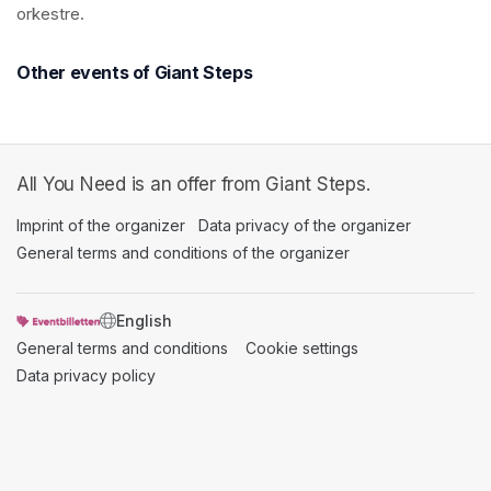
orkestre. 
Other events of Giant Steps
All You Need is an offer from Giant Steps.
Imprint of the organizer
(opens in a new tab)
Data privacy of the organizer
(opens in 
General terms and conditions of the organizer
(opens in a new ta
SWITCH LANGUAGE
General terms and conditions
(opens in a new tab)
Cookie settings
(opens in a new t
Data privacy policy
(opens in a new tab)