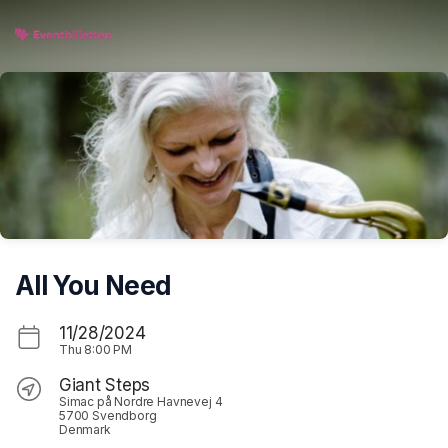
Skip header
All You Need
11/28/2024
Thu
8:00 PM
Giant Steps
Simac på Nordre Havnevej 4
5700 Svendborg
Denmark