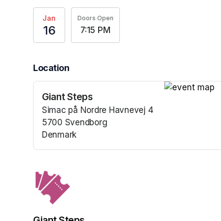
Jan
Doors Open
16
7:15 PM
Location
Giant Steps
(opens in a n
Simac på Nordre Havnevej 4
5700 Svendborg
Denmark
(opens in a new tab)
Giant Steps