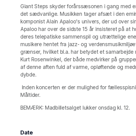
Giant Steps skyder forårssæsonen i gang med en s
det sædvanlige. Musikken tager afsæt i den emin
komponist Alain Apaloo's univers, der ud over sin
Apaloo har over de sidste 15 år insisteret på at h
deres telepatiske sammenspil og utrættelige energ
musikere hentet fra jazz- og verdensmusikmiljøet.
grænser, hvilket bl.a. har betydet et samarbejd
Kurt Rosenwinkel, der både medvirker på gruppen
af denne aften fuld af varme, opløftende og medri
dybde.
 Inden koncerten er der mulighed for fællesspisning (også for vegetarer) kl. 18.30, serveret af Molens 
Måltider.
BEMÆRK: Madbilletsalget lukker onsdag kl. 12. 	
Date