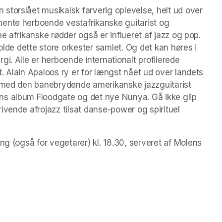
torslået musikalsk farverig oplevelse, helt ud over 
ente herboende vestafrikanske guitarist og 
e afrikanske rødder også er influeret af jazz og pop. 
olde dette store orkester samlet. Og det kan høres i 
i. Alle er herboende internationalt profilerede 
 Alain Apaloos ry er for længst nået ud over landets 
e med den banebrydende amerikanske jazzguitarist 
s album Floodgate og det nye Nunya. Gå ikke glip 
vende afrojazz tilsat danse-power og spirituel 