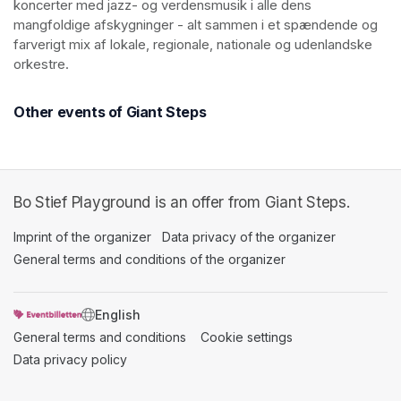
koncerter med jazz- og verdensmusik i alle dens 
mangfoldige afskygninger - alt sammen i et spændende og 
farverigt mix af lokale, regionale, nationale og udenlandske 
orkestre. 
Other events of Giant Steps
Bo Stief Playground is an offer from Giant Steps.
Imprint of the organizer
(opens in a new tab)
Data privacy of the organizer
(opens in 
General terms and conditions of the organizer
(opens in a new ta
SWITCH LANGUAGE
General terms and conditions
(opens in a new tab)
Cookie settings
(opens in a new t
Data privacy policy
(opens in a new tab)