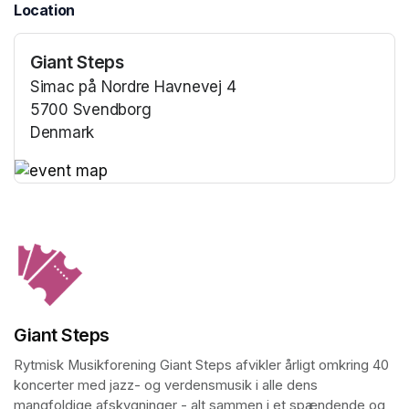
Location
Giant Steps
Simac på Nordre Havnevej 4
5700 Svendborg
Denmark
(opens in a new tab)
(opens in a new tab)
Giant Steps
Rytmisk Musikforening Giant Steps afvikler årligt omkring 40 
koncerter med jazz- og verdensmusik i alle dens 
mangfoldige afskygninger - alt sammen i et spændende og 