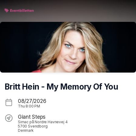
Skip header
Britt Hein - My Memory Of You
08/27/2026
Thu
8:00 PM
Giant Steps
Simac på Nordre Havnevej 4
5700 Svendborg
Denmark