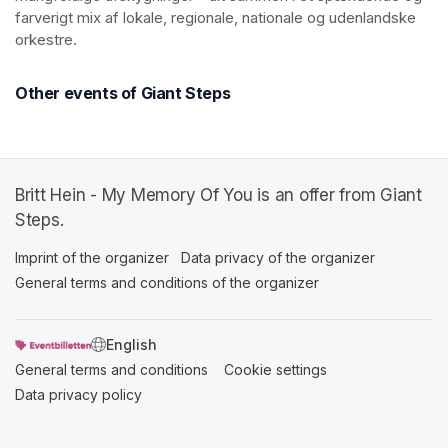
farverigt mix af lokale, regionale, nationale og udenlandske 
orkestre. 
Other events of Giant Steps
Britt Hein - My Memory Of You is an offer from Giant
Steps.
Imprint of the organizer
(opens in a new tab)
Data privacy of the organizer
(opens in 
General terms and conditions of the organizer
(opens in a new ta
SWITCH LANGUAGE
General terms and conditions
(opens in a new tab)
Cookie settings
(opens in a new t
Data privacy policy
(opens in a new tab)