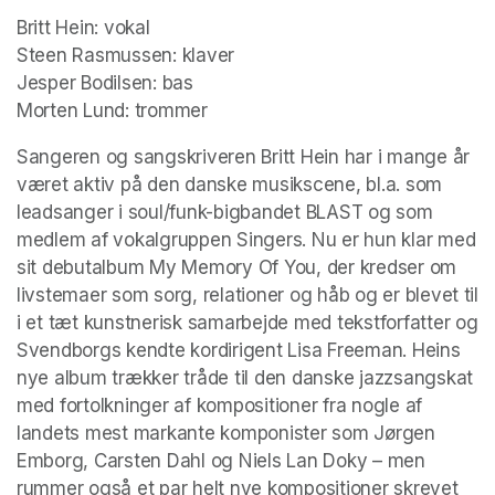
Britt Hein: vokal

Steen Rasmussen: klaver

Jesper Bodilsen: bas

Morten Lund: trommer
Sangeren og sangskriveren Britt Hein har i mange år 
været aktiv på den danske musikscene, bl.a. som 
leadsanger i soul/funk-bigbandet BLAST og som 
medlem af vokalgruppen Singers. Nu er hun klar med 
sit debutalbum My Memory Of You, der kredser om 
livstemaer som sorg, relationer og håb og er blevet til 
i et tæt kunstnerisk samarbejde med tekstforfatter og 
Svendborgs kendte kordirigent Lisa Freeman. Heins 
nye album trækker tråde til den danske jazzsangskat 
med fortolkninger af kompositioner fra nogle af 
landets mest markante komponister som Jørgen 
Emborg, Carsten Dahl og Niels Lan Doky – men 
rummer også et par helt nye kompositioner skrevet 