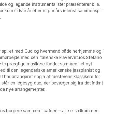
lde og legende instrumentalister præsenterer bl.a. 
kom sidste år efter et par års intenst sammenspil i 
. 
r spillet med Gud og hvermand både herhjemme og i 
samarbejde med den italienske klavervirtuos Stefano 
de to prægtige musikere fundet sammen i et nyt 
d til den legendariske amerikanske jazzpianist og 
t har arrangeret nogle af mesterens klassikere for 
e står en legesyg duo, der bevæger sig fra det intimt 
nde nye arrangementer.
yens borgere sammen i caféen – alle er velkommen, 