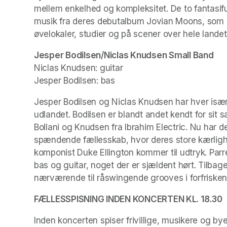
mellem enkelhed og kompleksitet. De to fantasifu
musik fra deres debutalbum Jovian Moons, som ud
øvelokaler, studier og på scener over hele landet
Jesper Bodilsen/Niclas Knudsen Small Band
Niclas Knudsen: guitar

Jesper Bodilsen: bas
Jesper Bodilsen og Niclas Knudsen har hver isæ
udlandet. Bodilsen er blandt andet kendt for sit 
Bollani og Knudsen fra Ibrahim Electric. Nu har 
spændende fællesskab, hvor deres store kærlighe
komponist Duke Ellington kommer til udtryk. Parre
bas og guitar, noget der er sjældent hørt. Tilbag
nærværende til råswingende grooves i forfriske
FÆLLESSPISNING INDEN KONCERTEN KL. 18.30
Inden koncerten spiser frivillige, musikere og b