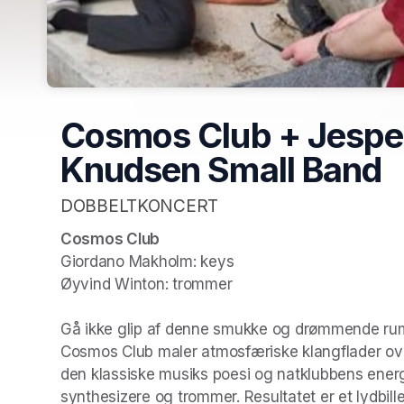
Cosmos Club + Jesper
Knudsen Small Band
DOBBELTKONCERT
Cosmos Club
Giordano Makholm: keys

Øyvind Winton: trommer

Gå ikke glip af denne smukke og drømmende rumrej
Cosmos Club maler atmosfæriske klangflader over
den klassiske musiks poesi og natklubbens energ
synthesizere og trommer. Resultatet er et lydbill