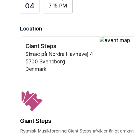
04
7:15 PM
Location
Giant Steps
(opens in a n
Simac på Nordre Havnevej 4
5700 Svendborg
Denmark
(opens in a new tab)
Giant Steps
Rytmisk Musikforening Giant Steps afvikler årligt omkr