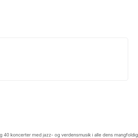
ew tab)
ing 40 koncerter med jazz- og verdensmusik i alle dens mangfoldi