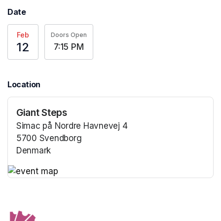
Date
Feb
Doors Open
12
7:15 PM
Location
Giant Steps
Simac på Nordre Havnevej 4
5700 Svendborg
Denmark
(opens in a new tab)
(opens in a new tab)