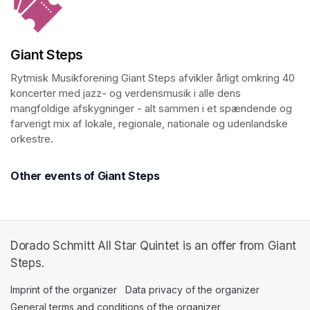
Giant Steps
Rytmisk Musikforening Giant Steps afvikler årligt omkring 40 
koncerter med jazz- og verdensmusik i alle dens 
mangfoldige afskygninger - alt sammen i et spændende og 
farverigt mix af lokale, regionale, nationale og udenlandske 
orkestre. 
Other events of Giant Steps
Dorado Schmitt All Star Quintet is an offer from Giant
Steps.
Imprint of the organizer
(opens in a new tab)
Data privacy of the organizer
(opens in 
General terms and conditions of the organizer
(opens in a new ta