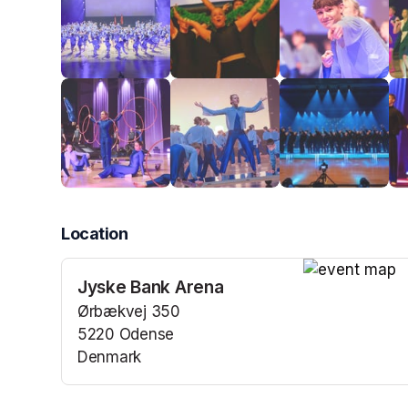
Location
Jyske Bank Arena
(opens in a n
Ørbækvej 350
5220 Odense
Denmark
(opens in a new tab)