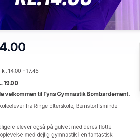
14.00
kl. 14.00 - 17.45
. 19.00
Vi glæder os til endnu engang til at kunne byde velkommen til Fyns Gymnastik Bombardement. 
leelever fra Ringe Efterskole, Bernstorffsminde 
ligere elever også på gulvet med deres flotte 
koplevelse med dejlig gymnastik i en fantastisk 