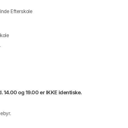
minde Efterskole
skole
r
l. 14.00 og 19.00 er IKKE identiske.
gebyr.