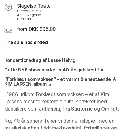
Slagelse Teater
Herrestræde 9
4200 Slagelse
Denmark
from DKK 295.00
The sale has ended
Koncertforedrag af 
Lasse Helvig
Dette NYE show markerer 40-års jubilæet for 
“Forklædt som voksen” – et varmt & enestående 🎸 
KIM LARSEN-album 🎸
I 1986 udkom Forklædt som voksen – et af Kim 
Larsens mest folkekære album, spækket med 
klassikere som 
Jutlandia, Fru Sauterne og Om lidt.
Nu, 40 år senere, fejrer vi denne milepæl med en 
musikalsk aften fyldt med nostalgi, fortællinger og 