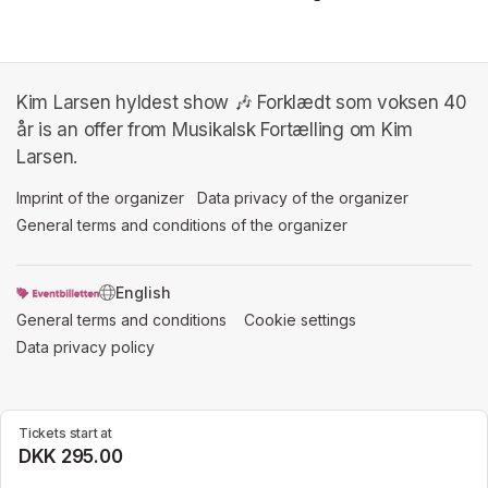
Kim Larsen hyldest show 🎶 Forklædt som voksen 40
år is an offer from Musikalsk Fortælling om Kim
Larsen.
Imprint of the organizer
(opens in a new tab)
Data privacy of the organizer
(opens in 
General terms and conditions of the organizer
(opens in a new ta
SWITCH LANGUAGE
General terms and conditions
(opens in a new tab)
Cookie settings
(opens in a new t
Data privacy policy
(opens in a new tab)
Tickets start at
DKK 295.00