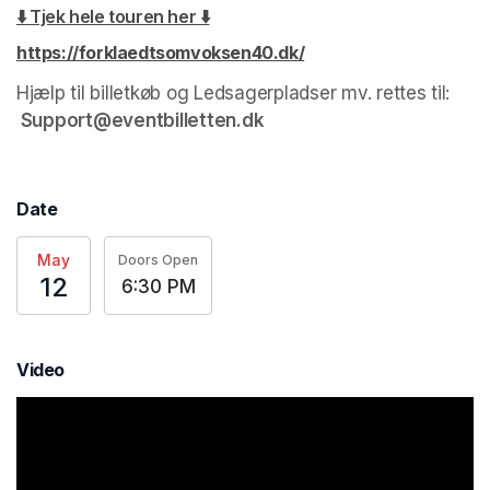
⬇️ Tjek hele touren her ⬇️
(opens in a new tab)
https://forklaedtsomvoksen40.dk/
(opens in a new tab)
Hjælp til billetkøb og Ledsagerpladser mv. rettes til:
Support@eventbilletten.dk
Date
May
Doors Open
12
6:30 PM
Video