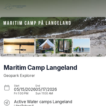
Skip header
Maritim Camp Langeland
Geopark Explorer
Start
End
05/15/2026
05/17/2026
Fri
1:00 PM
Sun
11:00 AM
Active Water camps Langeland
Lillegårdsvej 6