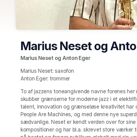
Marius Neset og Anto
Marius Neset og Anton Eger
Marius Neset: saxofon

Anton Eger: trommer
To af jazzens toneangivende navne forenes her 
skubber grænserne for moderne jazz i et elektri
talent, innovation og grænseløse kreativitet har
People Are Machines, og med denne nye superduo e
sædvanlige. Neset er kendt verden over for sin
kompositioner og har bl.a. skrevet store værker 