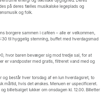
vertrufne energi og tekniske dygtighed. Deres 
des på deres fælles musikalske legeplads og 
ensmusik og folk.   
yens borgere sammen i caféen – alle er velkommen, 
. 18:30 til hyggelig stemning, buffet med hverdagsmad 
.00, hvor baren bevæger sig mod tredje sal, for at 
 Der er vandposter med gratis, filtreret vand med og 
yr og består hver torsdag af en lun hverdagsret, to 
sk måltid, hvis det ønskes. Menuen er uspecificeret. 
 og billetsalget lukker om onsdagen kl. 12.00. Billetter 