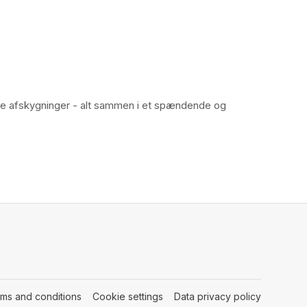
ge afskygninger - alt sammen i et spændende og 
rms and conditions
(opens in a new tab)
Cookie settings
(opens in a new tab)
Data privacy policy
(opens in