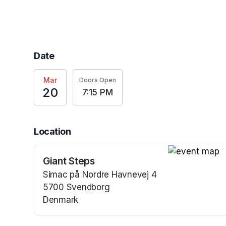
Date
Mar
Doors Open
20
7:15 PM
Location
Giant Steps
(opens in a n
Simac på Nordre Havnevej 4
5700 Svendborg
Denmark
(opens in a new tab)