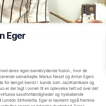
n Eger
med deres egen banebrydende fusion , hvor de 
ficerende samarbejde. Marius Neset og Anton Egers 
 de for længst bevist i  bands som JazzKamikaze og 
r der lagt i ovnen til en oplevelse helt ud over det 
e virtuose saxofonfærdigheder og nyskabende 
til London Sinfonietta. Eger er bestemt også fremme 