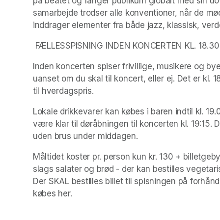
på beatet og fanger publikum globalt med sin uo
samarbejde trodser alle konventioner, når de mø
inddrager elementer fra både jazz, klassisk, verd
 FÆLLESSPISNING INDEN KONCERTEN KL. 18.30
Inden koncerten spiser frivillige, musikere og b
uanset om du skal til koncert, eller ej. Det er kl
til hverdagspris.
Lokale drikkevarer kan købes i baren indtil kl. 19
være klar til døråbningen til koncerten kl. 19:15.
uden brus under middagen.
Måltidet koster pr. person kun kr. 130 + billetgeb
slags salater og brød - der kan bestilles vegetari
Der SKAL bestilles billet til spisningen på forhånd
købes her.