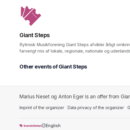
Giant Steps
Rytmisk Musikforening Giant Steps afvikler årligt omkr
farverigt mix af lokale, regionale, nationale og udenland
Other events of Giant Steps
Marius Neset og Anton Eger is an offer from Gian
Imprint of the organizer
(opens in a new tab)
Data privacy of the organizer
(op
G
SWITCH LANGUAGE