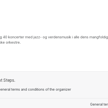
ing 40 koncerter med jazz- og verdensmusik i alle dens mangfoldi
ske orkestre. 
t Steps.
ens in a new tab)
eneral terms and conditions of the organizer
(opens in a new tab)
General te