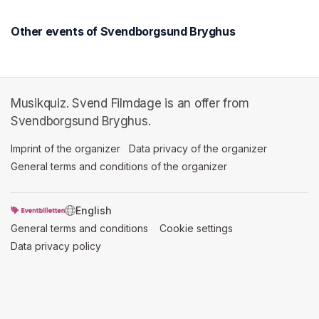
Other events of Svendborgsund Bryghus
Musikquiz. Svend Filmdage is an offer from
Svendborgsund Bryghus.
Imprint of the organizer
(opens in a new tab)
Data privacy of the organizer
(opens in 
General terms and conditions of the organizer
(opens in a new ta
SWITCH LANGUAGE
General terms and conditions
(opens in a new tab)
Cookie settings
(opens in a new t
Data privacy policy
(opens in a new tab)