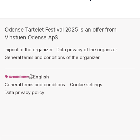
Odense Tartelet Festival 2025 is an offer from
Vinstuen Odense ApS.
Imprint of the organizer
(opens in a new tab)
Data privacy of the organizer
(opens in 
General terms and conditions of the organizer
(opens in a new ta
SWITCH LANGUAGE
General terms and conditions
(opens in a new tab)
Cookie settings
(opens in a new t
Data privacy policy
(opens in a new tab)