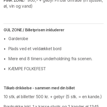
PINK ZONE:
  960,- + gebyr Fri bar område (fri sjusser, 
øl, vin og vand) 
GUL ZONE / Billetprisen inkluderer
•	Garderobe
•	Plads ved et veldækket bord
•	Mere end 8 timers underholdning fra scenen.
•	KÆMPE FOLKEFEST
Tilkøb drikkelse - sammen med din billet
10 stk. øl billetter 500 kr. + gebyr (5 stk. = en kande.) 
Bordpakke inkl. 1 x kasse shots og 2 kander øl 1345 