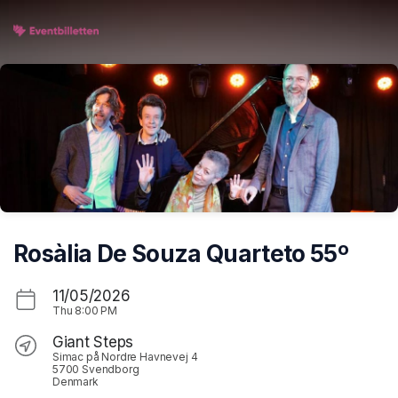
Skip header
Rosàlia De Souza Quarteto 55º
11/05/2026
Thu
8:00 PM
Giant Steps
Simac på Nordre Havnevej 4
5700 Svendborg
Denmark