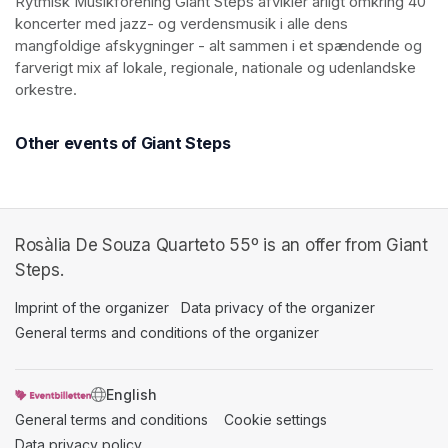
Rytmisk Musikforening Giant Steps afvikler årligt omkring 40 
koncerter med jazz- og verdensmusik i alle dens 
mangfoldige afskygninger - alt sammen i et spændende og 
farverigt mix af lokale, regionale, nationale og udenlandske 
orkestre. 
Other events of Giant Steps
Rosàlia De Souza Quarteto 55º is an offer from Giant
Steps.
Imprint of the organizer
(opens in a new tab)
Data privacy of the organizer
(opens in 
General terms and conditions of the organizer
(opens in a new ta
SWITCH LANGUAGE
General terms and conditions
(opens in a new tab)
Cookie settings
(opens in a new t
Data privacy policy
(opens in a new tab)