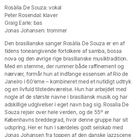
Rosàlia De Souza: vokal

Peter Rosendal: klaver

Graig Earle: bas

Jonas Johansen: trommer 	
Den brasilianske sanger Rosàlia De Souza er en af 
tidens toneangivende fortolkere af samba, bossa 
nova og den øvrige rige brasilianske musiktradition. 
Med en stemme, der rummer både raffinement og 
nærvær, formår hun at indfange essensen af Rio de 
Janeiro i 60’erne – kombineret med et nutidigt udtryk 
og en livfuld tilstedeværelse. Hun har arbejdet med 
nogle af de største navne i brasiliansk musik og har 
adskillige udgivelser i eget navn bag sig. Rosalia De 
Souza rejser over hele verden, og de 55º er 
Københavns breddegrad, hvor denne gruppe har sit 
udspring. Her er hun i særdeles godt selskab med 
Jonas Johansen fra toppen af den danske jazzscene 