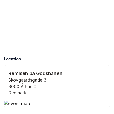
Location
Remisen på Godsbanen
Skovgaardsgade 3
8000 Århus C
Denmark
(opens in a new tab)
(opens in a new tab)