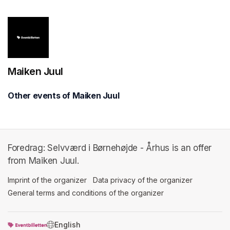
Maiken Juul
Other events of Maiken Juul
Foredrag: Selvværd i Børnehøjde - Århus is an offer
from Maiken Juul.
Imprint of the organizer
(opens in a new tab)
Data privacy of the organizer
(opens in 
General terms and conditions of the organizer
(opens in a new ta