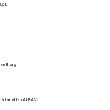
pil.
vendborg
på fadøl fra ALBANI 