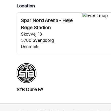
Location
Spar Nord Arena - Høje
(opens in a n
Bøge Stadion
Skovvej 18
5700 Svendborg
Denmark
(opens in a new tab)
SfB Oure FA