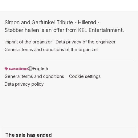
Simon and Garfunkel Tribute - Hillerød -
Støbberihallen is an offer from KEL Entertainment.
Imprint of the organizer
(opens in a new tab)
Data privacy of the organizer
(opens in 
General terms and conditions of the organizer
(opens in a new ta
SWITCH LANGUAGE
General terms and conditions
(opens in a new tab)
Cookie settings
(opens in a new t
Data privacy policy
(opens in a new tab)
The sale has ended