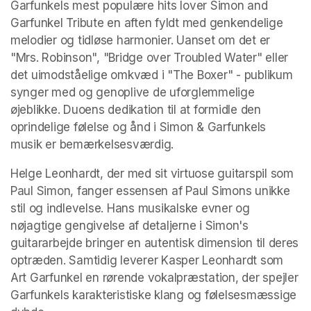
Garfunkels mest populære hits lover Simon and 
Garfunkel Tribute en aften fyldt med genkendelige 
melodier og tidløse harmonier. Uanset om det er 
"Mrs. Robinson", "Bridge over Troubled Water" eller 
det uimodståelige omkvæd i "The Boxer" - publikum 
synger med og genoplive de uforglemmelige 
øjeblikke. Duoens dedikation til at formidle den 
oprindelige følelse og ånd i Simon & Garfunkels 
musik er bemærkelsesværdig. 
Helge Leonhardt, der med sit virtuose guitarspil som 
Paul Simon, fanger essensen af Paul Simons unikke 
stil og indlevelse. Hans musikalske evner og 
nøjagtige gengivelse af detaljerne i Simon's 
guitararbejde bringer en autentisk dimension til deres 
optræden. Samtidig leverer Kasper Leonhardt som 
Art Garfunkel en rørende vokalpræstation, der spejler 
Garfunkels karakteristiske klang og følelsesmæssige 