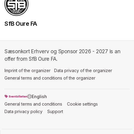
SfB Oure FA
Sæsonkort Erhverv og Sponsor 2026 - 2027 is an
offer from SfB Oure FA.
Imprint of the organizer
(opens in a new tab)
Data privacy of the organizer
(opens in 
General terms and conditions of the organizer
(opens in a new ta
SWITCH LANGUAGE
General terms and conditions
(opens in a new tab)
Cookie settings
(opens in a new t
Data privacy policy
(opens in a new tab)
Support
(opens in a new tab)