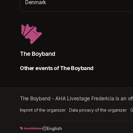
Denmark
(opens in a new tab)
The Boyband
Other events of The Boyband
The Boyband - AHA Livestage Fredericia is an o
Imprint of the organizer
(opens in a new tab)
Data privacy of the organizer
(op
G
SWITCH LANGUAGE