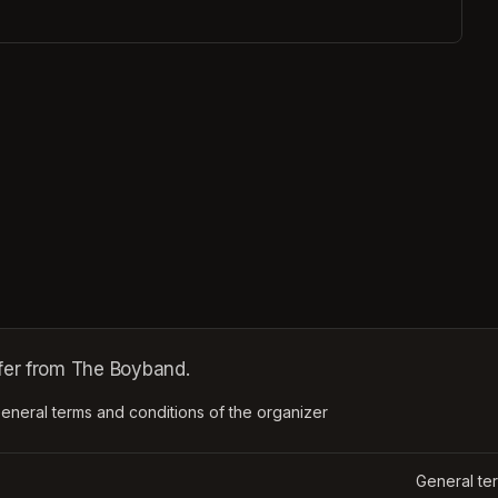
ffer from The Boyband.
ens in a new tab)
eneral terms and conditions of the organizer
(opens in a new tab)
General te