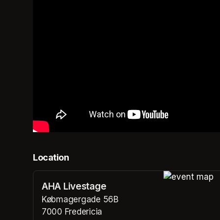
Location
AHA Livestage
(opens in a n
Købmagergade 56B
7000 Fredericia