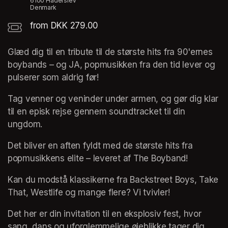
6100 Haderslev
Denmark
from DKK 279.00
Glæd dig til en tribute til de største hits fra 90'ernes 
boybands – og JA, popmusikken fra den tid lever og 
pulserer som aldrig før!  
Tag venner og veninder under armen, og gør dig klar 
til en episk rejse gennem soundtracket til din 
ungdom. 
Det bliver en aften fyldt med de største hits fra 
popmusikkens elite – leveret af The Boyband! 
Kan du modstå klassikerne fra Backstreet Boys, Take 
That, Westlife og mange flere? Vi tvivler!  
Det her er din invitation til en eksplosiv fest, hvor 
sang, dans og uforglemmelige øjeblikke tager dig 