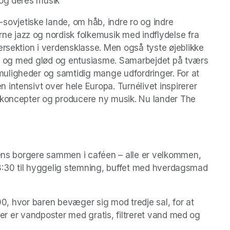
 og deres musik
st-sovjetiske lande, om håb, indre ro og indre 
 jazz og nordisk folkemusik med indflydelse fra 
ersektion i verdensklasse. Men også tyste øjeblikke 
 gear og med glød og entusiasme. Samarbejdet på tværs 
ligheder og samtidig mange udfordringer. For at 
intensivt over hele Europa. Turnélivet inspirerer 
 koncepter og producere ny musik. Nu lander The 
yens borgere sammen i caféen – alle er velkommen, 
. 18:30 til hyggelig stemning, buffet med hverdagsmad 
.00, hvor baren bevæger sig mod tredje sal, for at 
 Der er vandposter med gratis, filtreret vand med og 