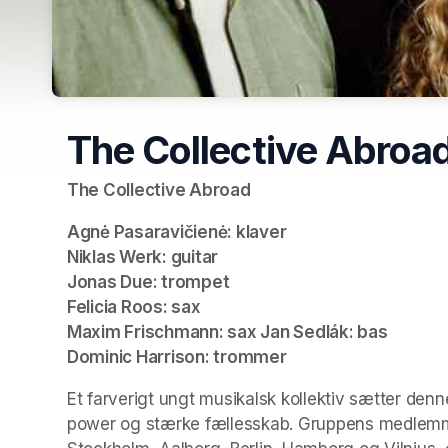
The Collective Abroa
The Collective Abroad
Agnė Pasaravičienė: klaver

Niklas Werk: guitar

Jonas Due: trompet

Felicia Roos: sax

Maxim Frischmann: sax Jan Sedlák: bas

Dominic Harrison: trommer
Et farverigt ungt musikalsk kollektiv sætter de
power og stærke fællesskab. Gruppens medlemme