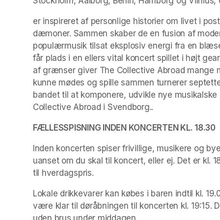
Stockholm, Aalborg, Berlin, Hamborg og Vilnius,
er inspireret af personlige historier om livet i po
dæmoner. Sammen skaber de en fusion af moderne
populærmusik tilsat eksplosiv energi fra en blæs
får plads i en ellers vital koncert spillet i højt
af grænser giver The Collective Abroad mange mu
kunne mødes og spille sammen turnerer septetten 
bandet til at komponere, udvikle nye musikalske
Collective Abroad i Svendborg..
FÆLLESSPISNING INDEN KONCERTEN KL. 18.30
Inden koncerten spiser frivillige, musikere og b
uanset om du skal til koncert, eller ej. Det er kl
til hverdagspris.
Lokale drikkevarer kan købes i baren indtil kl. 19
være klar til døråbningen til koncerten kl. 19:15.
uden brus under middagen.