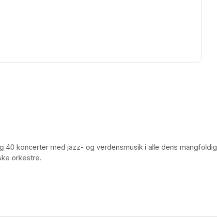
ew tab)
ing 40 koncerter med jazz- og verdensmusik i alle dens mangfoldi
ske orkestre. 