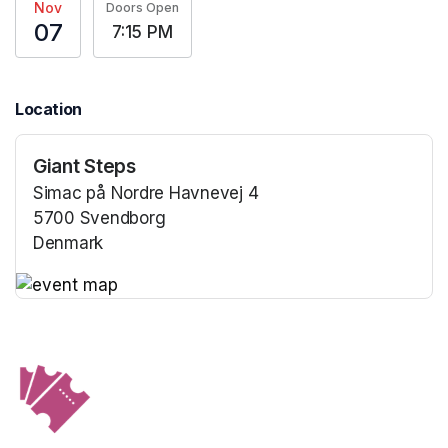
Nov
Doors Open
07
7:15 PM
Location
Giant Steps
Simac på Nordre Havnevej 4
5700 Svendborg
Denmark
(opens in a new tab)
(opens in a new tab)