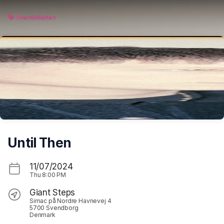
Skip header
Until Then
11/07/2024
Thu
8:00 PM
Giant Steps
Simac på Nordre Havnevej 4
5700 Svendborg
Denmark