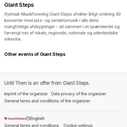
Giant Steps
Rytmisk Musikforening Giant Steps afvikler årligt omkring 40 
koncerter med jazz- og verdensmusik i alle dens 
mangfoldige afskygninger - alt sammen i et spændende og 
farverigt mix af lokale, regionale, nationale og udenlandske 
orkestre. 
Other events of Giant Steps
Until Then is an offer from Giant Steps.
Imprint of the organizer
(opens in a new tab)
Data privacy of the organizer
(opens in 
General terms and conditions of the organizer
(opens in a new ta
SWITCH LANGUAGE
General terms and conditions
(opens in a new tab)
Cookie settings
(opens in a new t