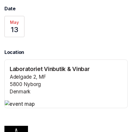
Date
May
13
Location
Laboratoriet Vinbutik & Vinbar
Adelgade 2, MF
5800 Nyborg
Denmark
(opens in a new tab)
(opens in a new tab)