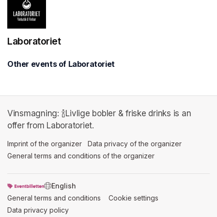
Laboratoriet
Other events of Laboratoriet
Vinsmagning: 🍾Livlige bobler & friske drinks is an
offer from Laboratoriet.
Imprint of the organizer
(opens in a new tab)
Data privacy of the organizer
(opens in 
General terms and conditions of the organizer
(opens in a new ta
SWITCH LANGUAGE
General terms and conditions
(opens in a new tab)
Cookie settings
(opens in a new t
Data privacy policy
(opens in a new tab)