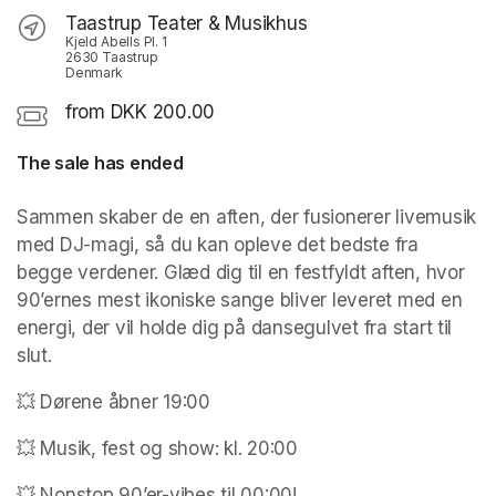
Taastrup Teater & Musikhus
Kjeld Abells Pl. 1
2630 Taastrup
Denmark
from DKK 200.00
The sale has ended
Sammen skaber de en aften, der fusionerer livemusik 
med DJ-magi, så du kan opleve det bedste fra 
begge verdener. Glæd dig til en festfyldt aften, hvor 
90’ernes mest ikoniske sange bliver leveret med en 
energi, der vil holde dig på dansegulvet fra start til 
slut. 
💥 Dørene åbner 19:00
💥 Musik, fest og show: kl. 20:00
💥 Nonstop 90’er-vibes til 00:00!