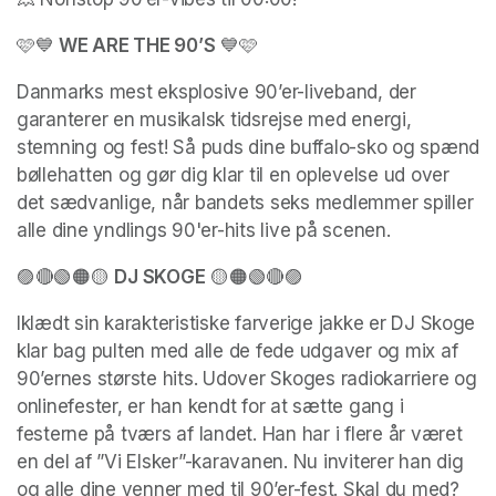
🩷💙 
WE ARE THE 90’S
 💙🩷
Danmarks mest eksplosive 90’er-liveband, der 
garanterer en musikalsk tidsrejse med energi, 
stemning og fest! Så puds dine buffalo-sko og spænd 
bøllehatten og gør dig klar til en oplevelse ud over 
det sædvanlige, når bandets seks medlemmer spiller 
alle dine yndlings 90'er-hits live på scenen. 
🟣🔴🟢🟠🟡 
DJ SKOGE
 🟡🟠🟢🔴🟣
Iklædt sin karakteristiske farverige jakke er DJ Skoge 
klar bag pulten med alle de fede udgaver og mix af 
90’ernes største hits. Udover Skoges radiokarriere og 
onlinefester, er han kendt for at sætte gang i 
festerne på tværs af landet. Han har i flere år været 
en del af ”Vi Elsker”-karavanen. Nu inviterer han dig 
og alle dine venner med til 90’er-fest. Skal du med?