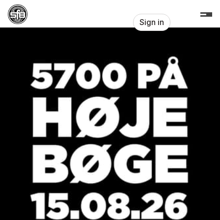
Skip header
SfB Oure FA
Sign in