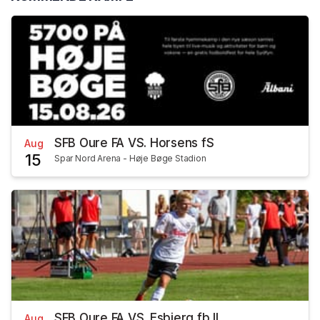
SFB Oure FA VS. Horsens fS
Aug
15
Spar Nord Arena - Høje Bøge Stadion
SFB Oure FA VS. Esbjerg fb II
Aug