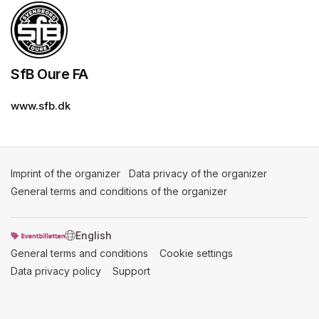
SfB Oure FA
www.sfb.dk
Imprint of the organizer
(opens in a new tab)
Data privacy of the organizer
(opens in 
General terms and conditions of the organizer
(opens in a new ta
SWITCH LANGUAGE
General terms and conditions
(opens in a new tab)
Cookie settings
(opens in a new t
Data privacy policy
(opens in a new tab)
Support
(opens in a new tab)