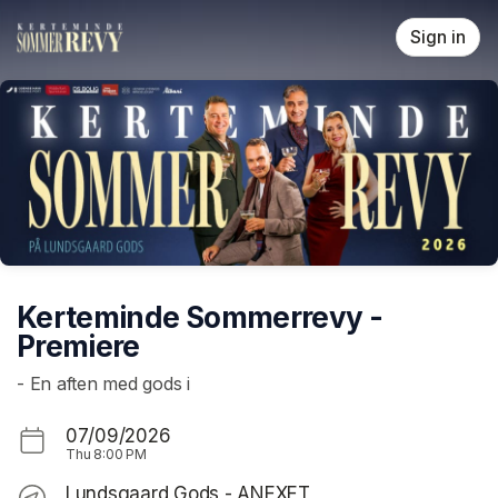
Skip header
Sign in
Kerteminde Sommerrevy -
Premiere
- En aften med gods i
07/09/2026
Thu
8:00 PM
Lundsgaard Gods - ANEXET