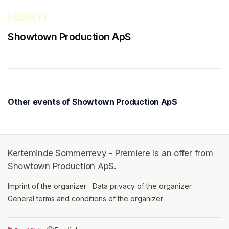
Showtown Production ApS
Other events of Showtown Production ApS
Kerteminde Sommerrevy - Premiere is an offer from
Showtown Production ApS.
Imprint of the organizer
(opens in a new tab)
Data privacy of the organizer
(opens in 
General terms and conditions of the organizer
(opens in a new ta