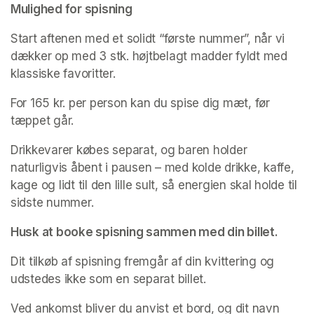
(opens in a new tab)
Mulighed for spisning
Start aftenen med et solidt “første nummer”, når vi 
dækker op med 3 stk. højtbelagt madder fyldt med 
klassiske favoritter. 
For 165 kr. per person kan du spise dig mæt, før 
tæppet går.
Drikkevarer købes separat, og baren holder 
naturligvis åbent i pausen – med kolde drikke, kaffe, 
kage og lidt til den lille sult, så energien skal holde til 
sidste nummer.
Husk at booke spisning sammen med din billet.
Dit tilkøb af spisning fremgår af din kvittering og 
udstedes ikke som en separat billet.
Ved ankomst bliver du anvist et bord, og dit navn 