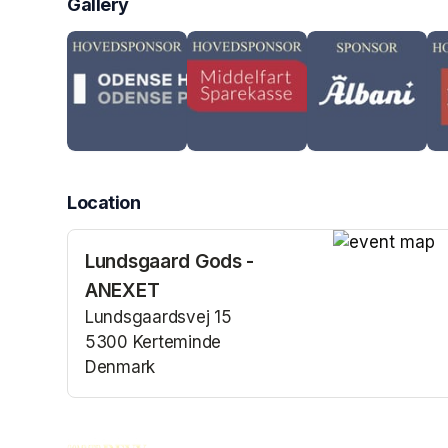
Gallery
Location
Lundsgaard Gods -
(opens in a n
ANEXET
Lundsgaardsvej 15
5300 Kerteminde
Denmark
(opens in a new tab)