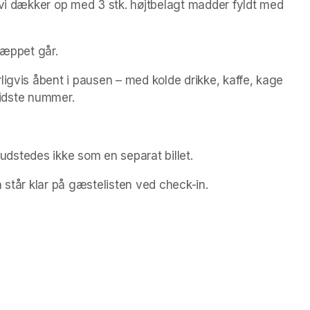
 vi dækker op med 3 stk. højtbelagt madder fyldt med 
tæppet går.
igvis åbent i pausen – med kolde drikke, kaffe, kage 
l sidste nummer.
.
g udstedes ikke som en separat billet.
 står klar på gæstelisten ved check-in.