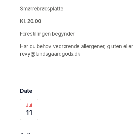
Smørrebrødsplatte
Kl. 20.00
Forestillingen begynder
Har du behov vedrørende allergener, gluten elle
revy@lundsgaardgods.dk
(opens in a new tab)
Date
Jul
11