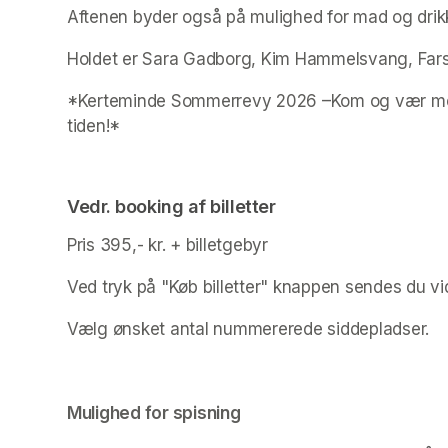
Aftenen byder også på mulighed for mad og drikk
Holdet er Sara Gadborg, Kim Hammelsvang, Fars
*Kerteminde Sommerrevy 2026 –Kom og vær med, n
tiden!*
Vedr. booking af billetter
Pris 395,- kr. + billetgebyr
Ved tryk på "Køb billetter" knappen sendes du vid
Vælg ønsket antal nummererede siddepladser. 
(opens in a new tab)
Mulighed for spisning